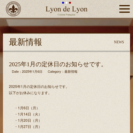
Click
つくば
Lyon de Lyon
市フラ
ンス料
理リヨ
最新情報
ン・
NEWS
ド・リ
ヨン
2025年1月の定休日のお知らせです。
Date：2025年1月6日
Category：
最新情報
2025年1月の定休日のお知らせです。
以下がお休みになります。
1月6日（月）
1月14日（火）
1月20日（月）
1月27日（月）