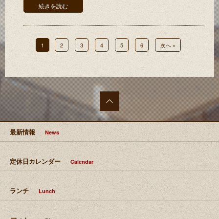
続きを読む
1
2
3
4
5
6
次へ »
最上部
へ移動
最新情報
News
定休日カレンダー
Calendar
ランチ
Lunch