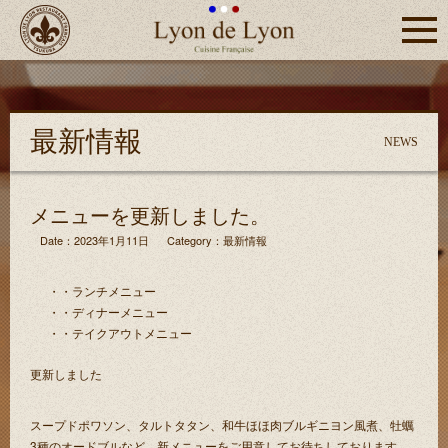
Click
つくば
Lyon de Lyon
市フラ
ンス料
理リヨ
最新情報
ン・
NEWS
ド・リ
ヨン
メニューを更新しました。
Date：2023年1月11日
Category：
最新情報
・ランチメニュー
・ディナーメニュー
・テイクアウトメニュー
更新しました
スープドポワソン、タルトタタン、和牛ほほ肉ブルギニヨン風煮、牡蠣
3種のオードブルなど、新メニューをご用意してお待ちしております。