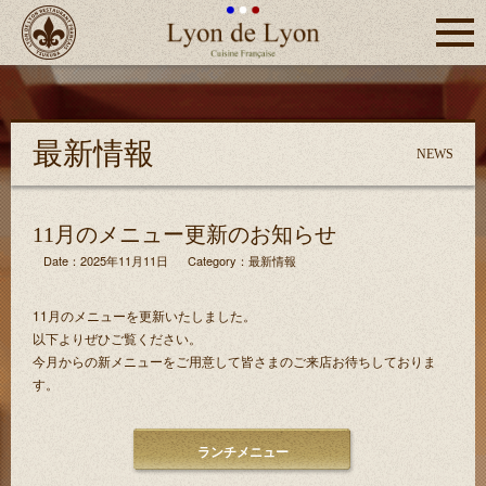
Click
つくば
Lyon de Lyon
市フラ
ンス料
理リヨ
最新情報
ン・
NEWS
ド・リ
ヨン
11月のメニュー更新のお知らせ
Date：2025年11月11日
Category：
最新情報
11月のメニューを更新いたしました。
以下よりぜひご覧ください。
今月からの新メニューをご用意して皆さまのご来店お待ちしておりま
す。
ランチメニュー